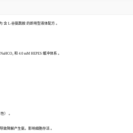
 ，确认为 含 L-谷氨酰胺 的即用型液体配方 。
HCO₃ 和 4.0 mM HEPES 缓冲体系 。
毒性） 。
导致降解产生氨，影响细胞存活 。