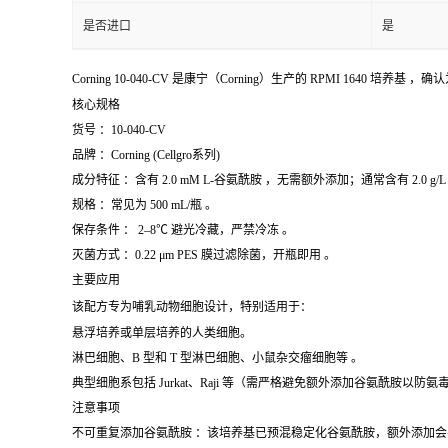
是否进口
是
Corning 10-040-CV 是康宁（Corning）生产的 RPMI 1640 培养基
核心规格
货号 ：10-040-CV
品牌 ：Corning (Cellgro系列)
成分特征 ：含有 2.0 mM L-谷氨酰胺 ，无需额外添加；通常含有 2.0 g/L Na
规格 ：常见为 500 mL/瓶 。
保存条件 ： 2–8℃ 避光冷藏，严禁冷冻 。
灭菌方式 ：0.22 μm PES 膜过滤除菌，开瓶即用 。
主要应用
该配方专为哺乳动物细胞设计，特别适用于：
悬浮培养或单层培养的人类细胞。
淋巴细胞、B 型和 T 型淋巴细胞、小鼠杂交瘤细胞等 。
典型细胞系包括 Jurkat、Raji 等（需严格避免额外添加谷氨酰胺以防氨
注意事项
不可重复添加谷氨酰胺 ：该培养基已预混稳定化谷氨酰胺，额外添加会