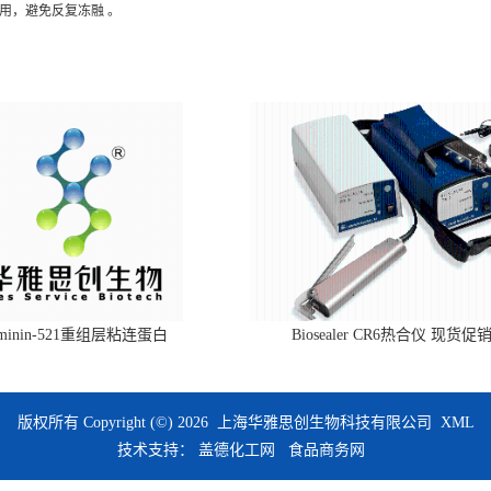
用，避免反复冻融 。
aminin-521重组层粘连蛋白
Biosealer CR6热合仪 现货促
版权所有 Copyright (©) 2026
上海华雅思创生物科技有限公司
XML
技术支持：
盖德化工网
食品商务网