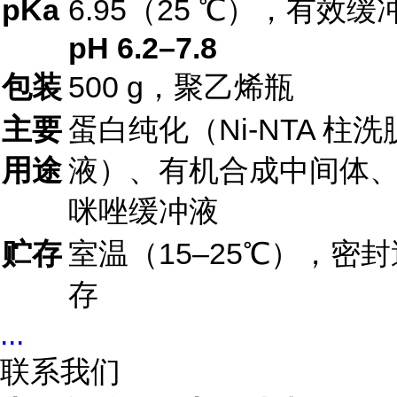
pKa
6.95（25 ℃），有效缓
pH 6.2–7.8
包装
500 g，聚乙烯瓶
主要
蛋白纯化（Ni-NTA 柱
用途
液）、有机合成中间体
咪唑缓冲液
贮存
室温（15–25℃），密
存
...
联系我们