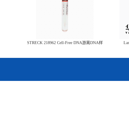
STRECK 218962 Cell-Free DNA游离DNA样
L
本管