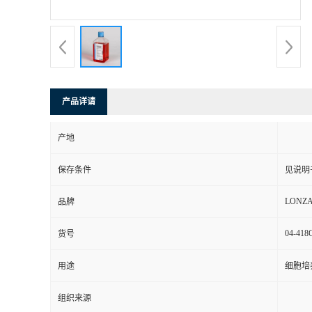
产品详请
产地
保存条件
见说明
LONZ
品牌
04-418
货号
用途
细胞培
组织来源