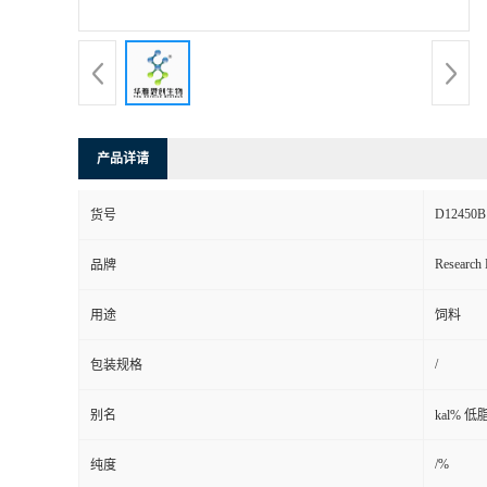
产品详请
D12450B
货号
Research 
品牌
用途
饲料
/
包装规格
别名
kal% 
/%
纯度