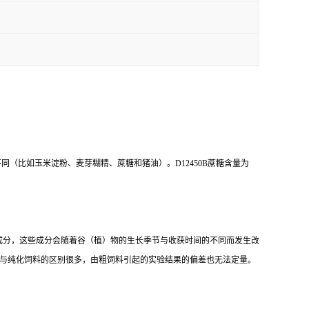
里含量不同（比如玉米淀粉、麦芽糊精、蔗糖和猪油）。D12450B蔗糖含量为
成分，这些成分会随着谷（植）物的生长季节与收获时间的不同而发生改
料与纯化饲料的区别很多，由粗饲料引起的实验结果的偏差也无法定量。