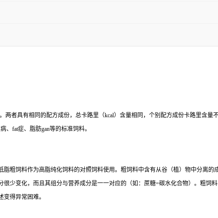
%高脂饲料的对照饲料。两者具有相同的配方成份，总卡路里（kcal）含量相同，个别配方成份卡路
g尿病、fat症、脂肪gan等的标准饲料。
低脂粗饲料作为高脂纯化饲料的对照饲料使用。粗饲料中含有从谷（植）物中分离的
分很少变化，而且其组分与营养成分是一一对应的（如：蔗糖=碳水化合物）。粗饲
述变得异常困难。