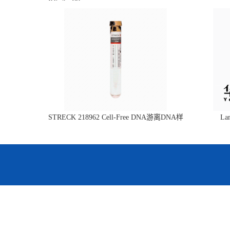
STRECK 218962 Cell-Free DNA游离DNA样
L
本管