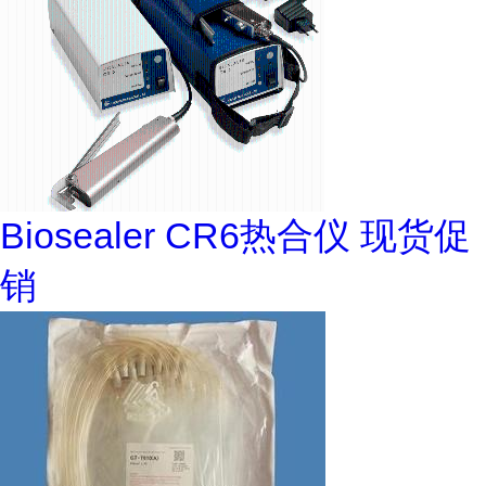
Biosealer CR6热合仪 现货促
销