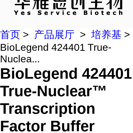
首页
>
产品展厅
>
培养基
>
BioLegend 424401 True-
Nuclea...
BioLegend 424401
True-Nuclear™
Transcription
Factor Buffer