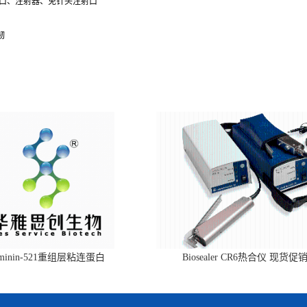
鲁尔端口、注射器、免针头注射口
韧
aminin-521重组层粘连蛋白
Biosealer CR6热合仪 现货促