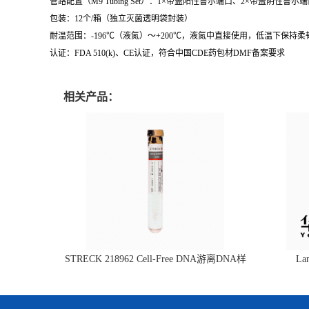
管路配置（M9 Tubing Set）：1×带盖阳性鲁尔端口、2×带盖阴性
包装：12个/箱（独立灭菌透明袋封装）
耐温范围：-196℃（液氮）～+200℃，液氮中直接使用，低温下保持柔
认证：FDA 510(k)、CE认证，符合中国CDE药包材DMF备案要求
相关产品：
STRECK 218962 Cell-Free DNA游离DNA样
L
本管