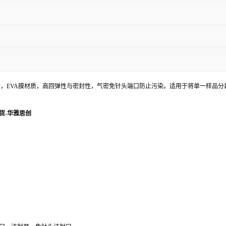
货号：CS30M9），5腔室设计，EVA膜材质，高回弹性与密封性，气密免针头端口防止污染。适用于
袋现货-华雅思创