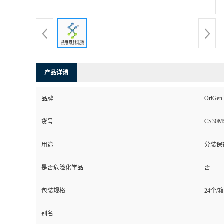
产品详请
OriGen
品牌
CS30M
货号
用途
分装保
是否危险化学品
否
包装规格
24个/箱
别名