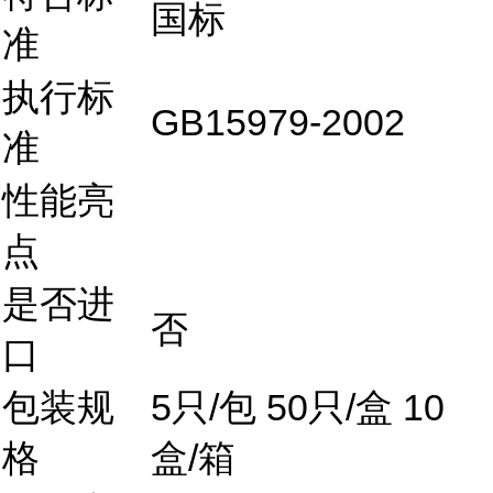
国标
准
执行标
GB15979-2002
准
性能亮
点
是否进
否
口
包装规
5只/包 50只/盒 10
格
盒/箱