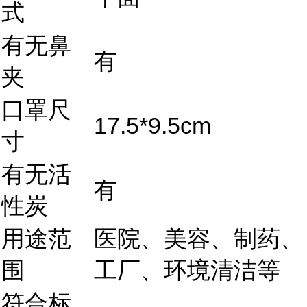
式
有无鼻
有
夹
口罩尺
17.5*9.5cm
寸
有无活
有
性炭
用途范
医院、美容、制药、
围
工厂、环境清洁等
符合标