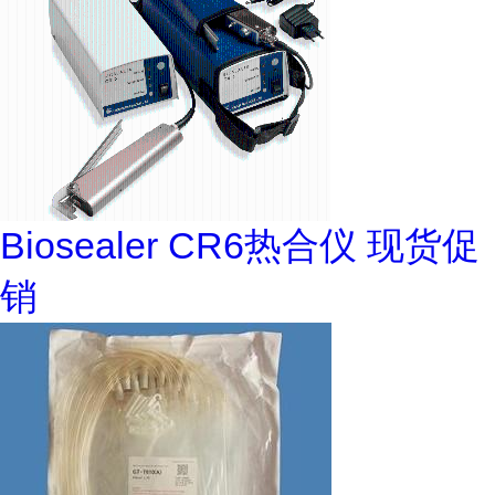
Biosealer CR6热合仪 现货促
销