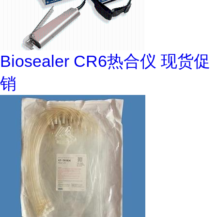
Biosealer CR6热合仪 现货促
销