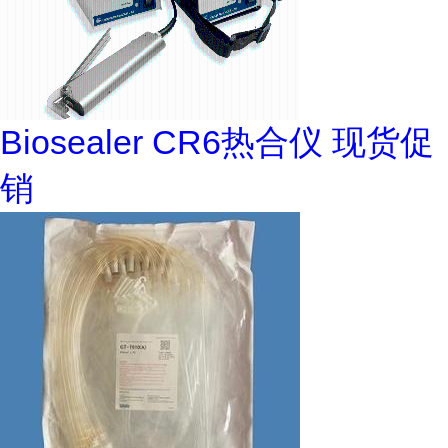
Biosealer CR6热合仪 现货促
销