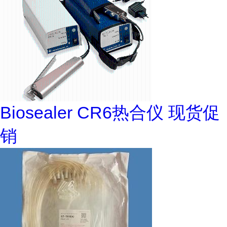
Biosealer CR6热合仪 现货促
销