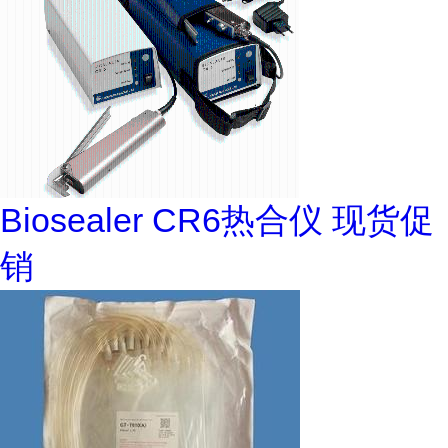
Biosealer CR6热合仪 现货促
销