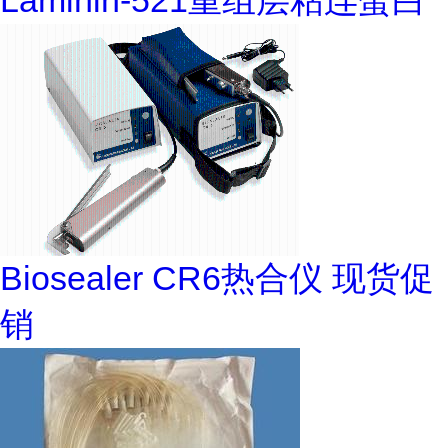
Laminin-521重组层粘连蛋白
Biosealer CR6热合仪 现货促
销