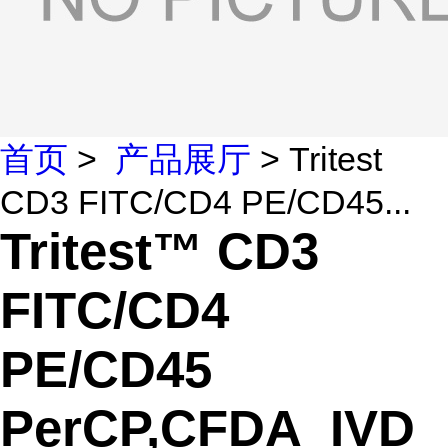
首页
>
产品展厅
> Tritest
CD3 FITC/CD4 PE/CD45...
Tritest™ CD3
FITC/CD4
PE/CD45
PerCP,CFDA_IVD