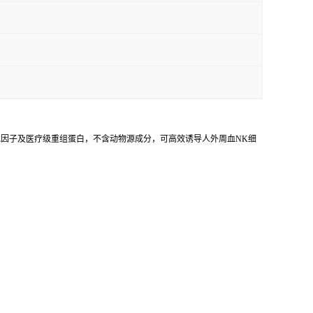
含有 级细胞因子及医疗级重组蛋白，不含动物源成分，可高效诱导人外周血NK细