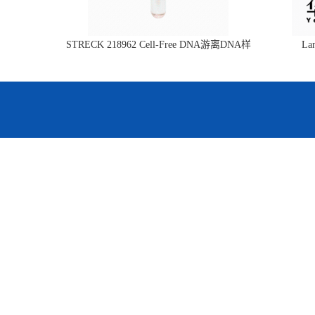
STRECK 218962 Cell-Free DNA游离DNA样
L
本管