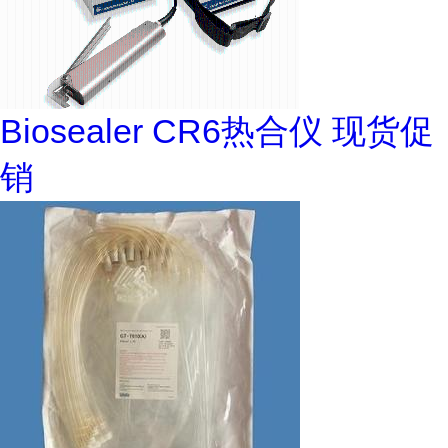
Biosealer CR6热合仪 现货促
销