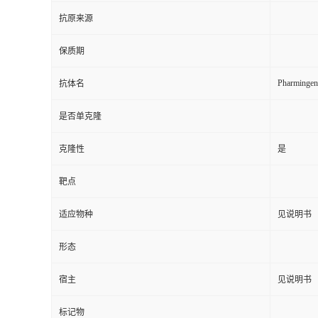
抗原来源
保质期
Pharminge
抗体名
是否单克隆
克隆性
是
靶点
适应物种
见说明书
形态
宿主
见说明书
标记物