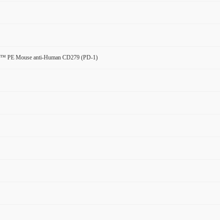
n™ PE Mouse anti-Human CD279 (PD-1)