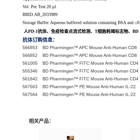
Vol. Per Test:20 μl
RRID:AB_2033989
Storage Buffer:Aqueous buffered solution containing BSA and ≤
人PD-1抗体、免疫检查点流式检测、T细胞耗竭标志物、BD 5
抗体订购信息：
566853 BD Pharmingen™ APC Mouse Anti-Human CD8 
566852 BD Pharmingen™ APC Mouse Anti-Human CD
561005 BD Pharmingen™ FITC Mouse Anti-Human CD4
555346 BD Pharmingen™ FITC Mouse Anti-Human CD4
561842 BD Pharmingen™ FITC Mouse Anti-Human C
567563 BD Pharmingen™ PE Mouse Anti-Human IL-2
567564 BD Pharmingen™ PE Mouse Anti-Human IL
相关产品：