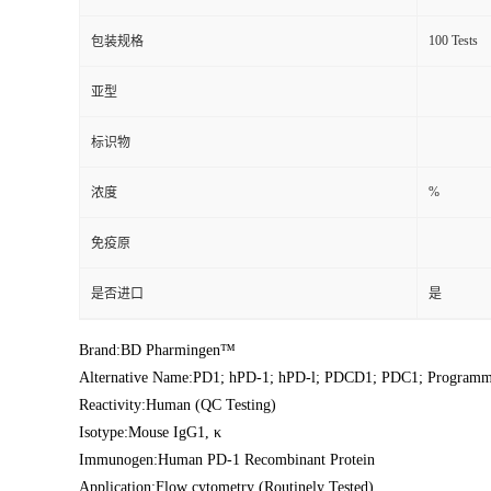
100 Tests
包装规格
亚型
标识物
%
浓度
免疫原
是否进口
是
Brand:BD Pharmingen™
Alternative Name:PD1; hPD-1; hPD-l; PDCD1; PDC1; Programm
Reactivity:Human (QC Testing)
Isotype:Mouse IgG1, κ
Immunogen:Human PD-1 Recombinant Protein
Application:Flow cytometry (Routinely Tested)