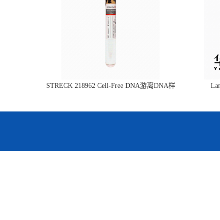
STRECK 218962 Cell-Free DNA游离DNA样
L
本管