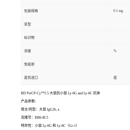
0.1 mg
包装规格
亚型
标识物
%
浓度
免疫原
是否进口
是
BD PerCP-Cy™5.5 大鼠抗小鼠 Ly-6G and Ly-6C 抗体
产品参数：
宿主
/
同型：大鼠
IgG2b,
κ
克隆号：
RB6-8C5
特异性：小鼠
Ly-6G
和
Ly-6C
（
Gr-1
）