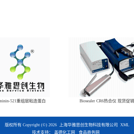
aminin-521重组层粘连蛋白
Biosealer CR6热合仪 现货促
版权所有 Copyright (©) 2026
上海华雅思创生物科技有限公司
XML
技术支持：
盖德化工网
食品商务网