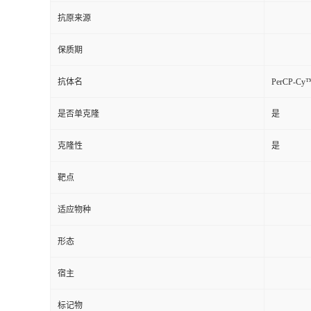
抗原来源
保质期
抗体名
PerCP-Cy
是否单克隆
是
克隆性
是
靶点
适应物种
形态
宿主
标记物