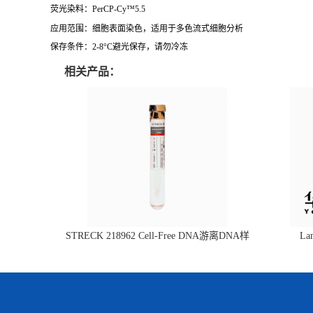
荧光染料：
PerCP-Cy
™
5.5
应用范围：细胞表面染色，适用于多色流式细胞分析
保存条件：
2-8
°
C
避光保存，请勿冷冻
相关产品：
STRECK 218962 Cell-Free DNA游离DNA样
L
本管