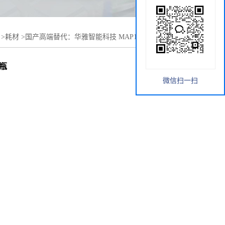
>
耗材
>
国产高端替代：华雅智能科技 MAP1000-R大规模悬
养瓶
微信扫一扫