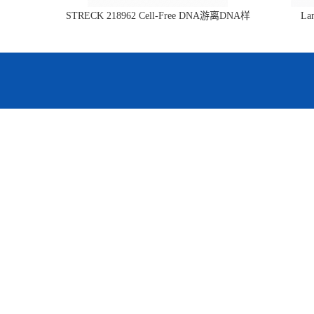
STRECK 218962 Cell-Free DNA游离DNA样
L
本管