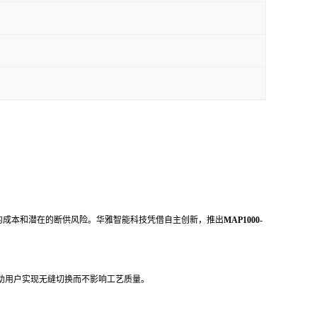
的成本和潜在的断供风险。华雅智能科技凭借自主创新，推出
MAP1000-
助用户实现无缝切换而不影响工艺质量。