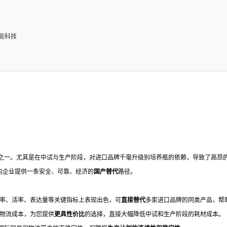
能科技
之一。尤其是在中试与生产阶段，对进口品牌千毫升级别培养瓶的依赖，导致了高昂
内企业提供一条安全、可靠、经济的
国产替代
路径。
胞得率、活率、表达量等关键指标上表现出色，可
直接替代
多家进口品牌的同类产品，帮
和物流成本，为您提供
更具性价比
的选择，直接大幅降低中试和生产阶段的耗材成本。