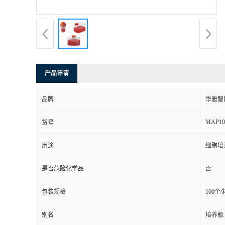
产品详请
品牌
华雅智
MAP10
货号
用途
细胞培
是否危险化学品
否
包装规格
100个/
别名
培养瓶