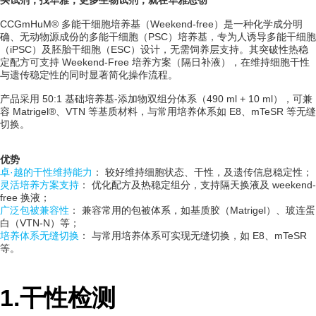
买试剂，找华雅，更多生物试剂，就在华雅思创
CCGmHuM® 多能干细胞培养基（Weekend-free）是一种化学成分明
确、无动物源成份的多能干细胞（PSC）培养基，专为人诱导多能干细胞
（iPSC）及胚胎干细胞（ESC）设计，无需饲养层支持。其突破性热稳
定配方可支持 Weekend-Free 培养方案（隔日补液），在维持细胞干性
与遗传稳定性的同时显著简化操作流程。
产品采用 50:1 基础培养基-添加物双组分体系（490 ml + 10 ml），可兼
容 Matrigel®、VTN 等基质材料，与常用培养体系如 E8、mTeSR 等无缝
切换。
优势
卓·越的干性维持能力
： 较好维持细胞状态、干性，及遗传信息稳定性；
灵活培养方案支持
： 优化配方及热稳定组分，支持隔天换液及 weekend-
free 换液；
广泛包被兼容性
： 兼容常用的包被体系，如基质胶（Matrigel）、玻连蛋
白（VTN-N）等；
培养体系无缝切换
： 与常用培养体系可实现无缝切换，如 E8、mTeSR
等。
1.干性检测