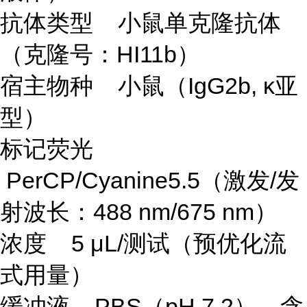
抗体类型 小鼠单克隆抗体
（克隆号：HI11b）
宿主物种 小鼠（IgG2b, κ亚
型）
标记荧光
PerCP/Cyanine5.5（激发/发
射波长：488 nm/675 nm）
浓度 5 μL/测试（预优化流
式用量）
缓冲液 PBS（pH 7.2），含