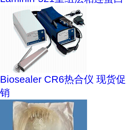
Biosealer CR6热合仪 现货促
销