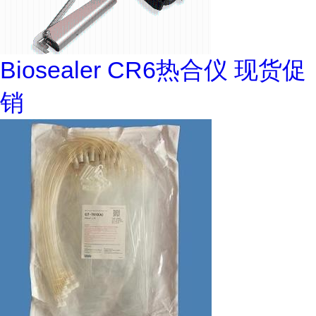
Biosealer CR6热合仪 现货促
销