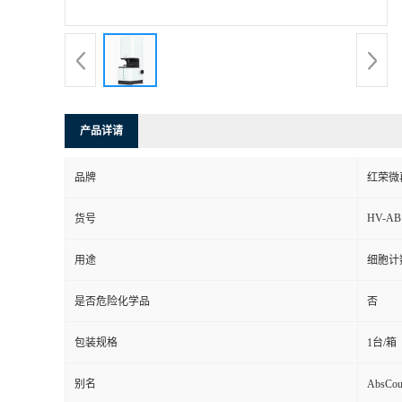
产品详请
品牌
红荣微
HV-AB
货号
用途
细胞计
是否危险化学品
否
包装规格
1台/箱
别名
AbsC