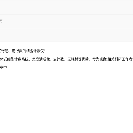
再
买得起、用得爽
的细胞计数仪！
体的分体式细胞计数系统，集高清成像、2s计数、无耗材等优势，专为 细胞相关科研工作
室中。