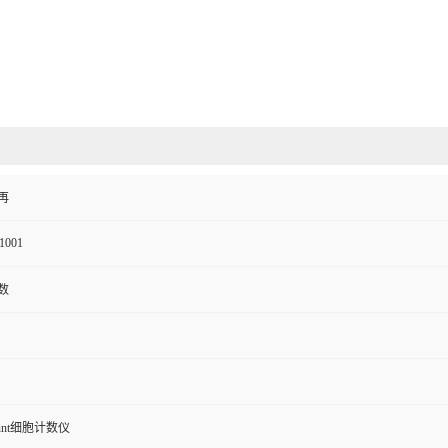
再
1001
数
ount细胞计数仪