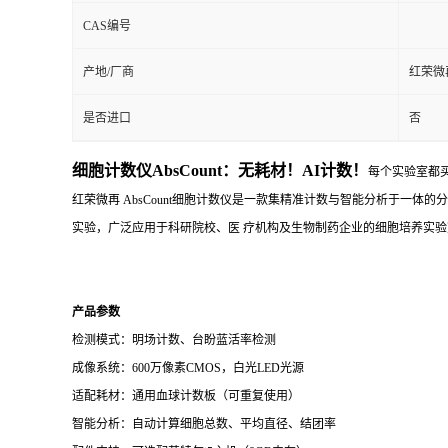
CAS编号
产地/厂商
红荣微
是否进口
否
细胞计数仪AbsCount：无耗材！AI计数！
每个实验室都
红荣微再 AbsCount细胞计数仪是一款集精准计数与智能分析于一
实验，广泛应用于科研院校、医 疗机构及生物制药企业的细胞培养实验
产品参数
检测模式：明场计数、台盼蓝活率检测
成像系统：600万像素CMOS，白光LED光源
适配耗材：通用血球计数板（可重复使用）
智能分析：自动计算细胞总数、平均直径、结团率