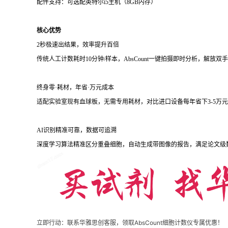
配件支持：可选配英特尔i5主机（8GB内存）
核心优势
2秒极速出结果，效率提升百倍
传统人工计数耗时10分钟/样本，AbsCount一键拍摄即时分析，解放
终身零·耗材，年省·万元成本
适配实验室现有血球板，无需专用耗材，对比进口设备每年省下3-5万
AI识别精准可靠，数据可追溯
深度学习算法精准区分重叠细胞，自动生成带图像的报告，满足论文级
立即行动
：联系华雅思创客服，领取
AbsCount细胞计数仪
专属优惠！