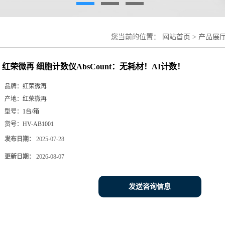
您当前的位置：
网站首页
>
产品展
红荣微再 细胞计数仪AbsCount：无耗材！AI计数！
品牌：
红荣微再
产地：
红荣微再
型号：
1台/箱
货号：
HV-AB1001
发布日期：
2025-07-28
更新日期：
2026-08-07
发送咨询信息