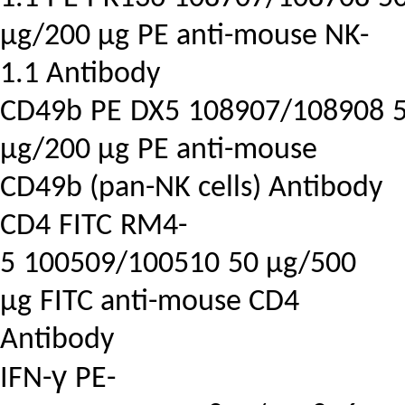
μg/200 μg
PE anti-mouse NK-
1.1 Antibody
CD49b
PE
DX5
108907/108908
μg/200 μg
PE anti-mouse
CD49b (pan-NK cells) Antibody
CD4
FITC
RM4-
5
100509/100510
50 μg/500
μg
FITC anti-mouse CD4
Antibody
γ
IFN-
PE-