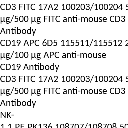
CD3
FITC
17A2
100203/100204
μg/500 μg
FITC anti-mouse CD3
Antibody
CD19
APC
6D5
115511/115512
μg/100 μg
APC anti-mouse
CD19 Antibody
CD3
FITC
17A2
100203/100204
μg/500 μg
FITC anti-mouse CD3
Antibody
NK-
1.1
PE
PK136
108707/108708
5