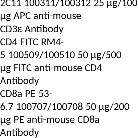
2C11
100311/100312
25 μg/100
μg
APC anti-mouse
ε
CD3
Antibody
CD4
FITC
RM4-
5
100509/100510
50 μg/500
μg
FITC anti-mouse CD4
Antibody
CD8a
PE
53-
6.7
100707/100708
50 μg/200
μg
PE anti-mouse CD8a
Antibody