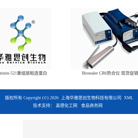
aminin-521重组层粘连蛋白
Biosealer CR6热合仪 现货促
版权所有 Copyright (©) 2026
上海华雅思创生物科技有限公司
XML
技术支持：
盖德化工网
食品商务网