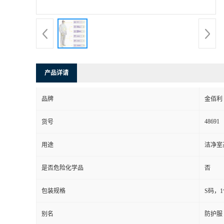
产品详请
品牌
金佰利
48691
货号
用途
洁净室
是否危险化学品
否
包装规格
S码，1
别名
防护服