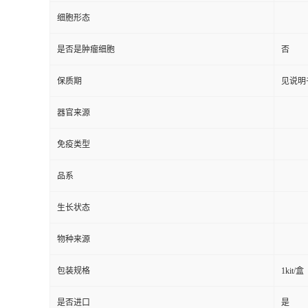
细胞形态
是否是肿瘤细胞
否
保质期
见说明
器官来源
免疫类型
品系
生长状态
物种来源
包装规格
1kit/盒
是否进口
是