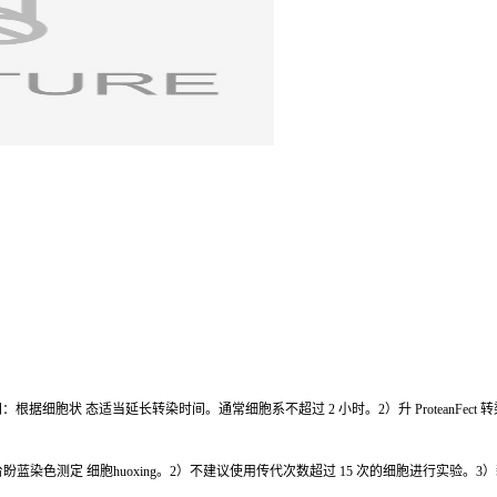
状 态适当延长转染时间。通常细胞系不超过 2 小时。2）升 ProteanFect 转染量
蓝染色测定 细胞huoxing。2）不建议使用传代次数超过 15 次的细胞进行实验。3