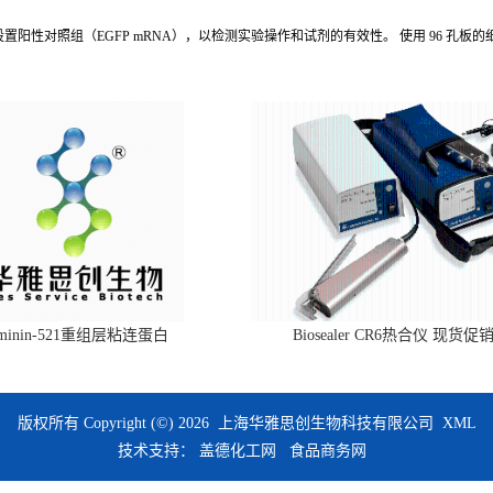
建议设置阳性对照组（EGFP mRNA），以检测实验操作和试剂的有效性。 使用 96 孔
aminin-521重组层粘连蛋白
Biosealer CR6热合仪 现货促
版权所有 Copyright (©) 2026
上海华雅思创生物科技有限公司
XML
技术支持：
盖德化工网
食品商务网