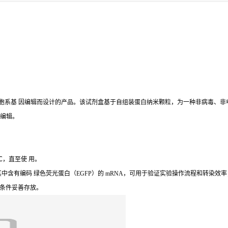
Fect 系列产品中专为难转细胞系基 因编辑而设计的产品。该试剂盒基于自组装蛋白纳米颗粒，为一
基因编辑。
80℃，直至使 用。
，其中含有编码 绿色荧光蛋白（EGFP）的 mRNA，可用于验证实验操作流程和转染效率
储条件妥善存放。