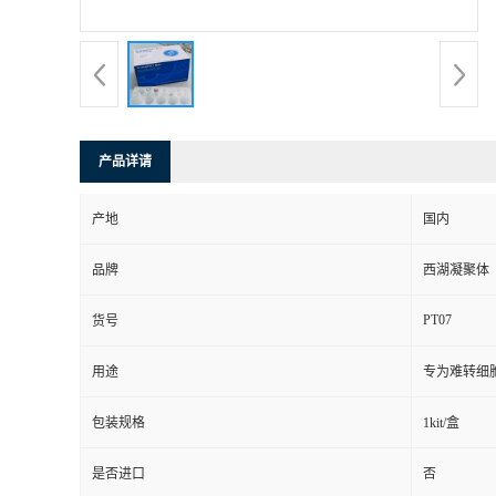
产品详请
产地
国内
品牌
西湖凝聚体
PT07
货号
用途
专为难转细
包装规格
1kit/盒
是否进口
否