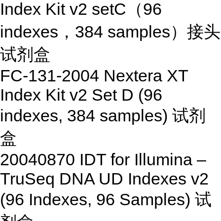
Index Kit v2 setC
（
96
indexes
，
384 samples
）接头
试剂盒
FC-131-2004
Nextera XT
Index Kit v2 Set D (96
indexes, 384 samples)
试剂
盒
20040870
IDT for Illumina
–
TruSeq DNA UD Indexes v2
(96 Indexes, 96 Samples)
试