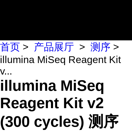
首页
>
产品展厅
>
测序
>
illumina MiSeq Reagent Kit
v...
illumina MiSeq
Reagent Kit v2
(300 cycles) 测序