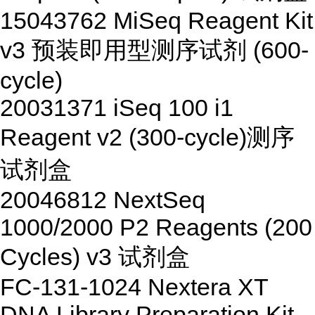
15043762
MiSeq Reagent Kit
v3
预装即用型测序试剂
(600-
cycle)
20031371
iSeq 100 i1
Reagent v2 (300-cycle)
测序
试剂盒
20046812
NextSeq
1000/2000 P2 Reagents (200
Cycles) v3
试剂盒
FC-131-1024
Nextera XT
DNA Library Preparation Kit