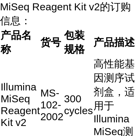
MiSeq Reagent Kit v2的订购
信息：
产品名
包装
货号
产品描述
称
规格
高性能基
因测序试
Illumina
剂盒，适
MS-
MiSeq
300
102-
用于
Reagent
cycles
2002
Illumina
Kit v2
MiSeq测