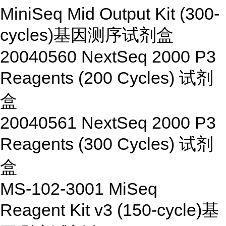
MiniSeq Mid Output Kit (300-
cycles)
基因测序试剂盒
20040560
NextSeq 2000 P3
Reagents (200 Cycles)
试剂
盒
20040561
NextSeq 2000 P3
Reagents (300 Cycles)
试剂
盒
MS-102-3001
MiSeq
Reagent Kit v3 (150-cycle)
基