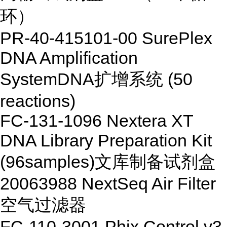
环）
PR-40-415101-00
SurePlex
DNA Amplification
SystemDNA
扩增系统
(50
reactions)
FC-131-1096
Nextera XT
DNA Library Preparation Kit
(96samples)
文库制备试剂盒
20063988
NextSeq Air Filter
空气过滤器
FC-110-3001
Phix Control v3