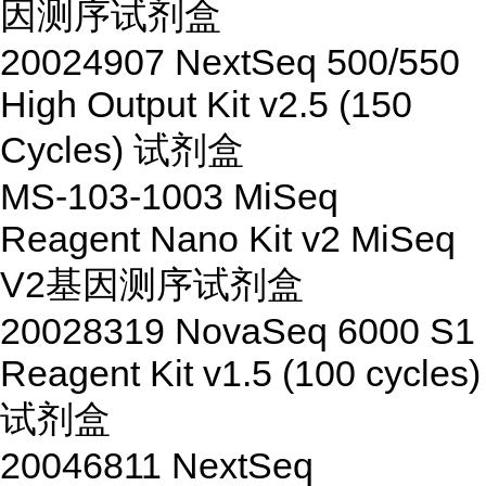
因测序试剂盒
20024907
NextSeq 500/550
High Output Kit v2.5 (150
Cycles)
试剂盒
MS-103-1003
MiSeq
Reagent Nano Kit v2 MiSeq
V2
基因测序试剂盒
20028319
NovaSeq 6000 S1
Reagent Kit v1.5 (100 cycles)
试剂盒
20046811
NextSeq