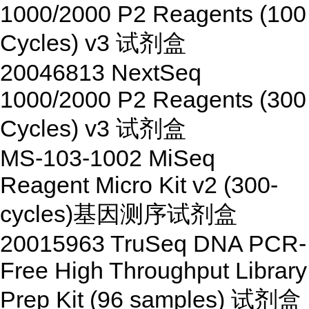
1000/2000 P2 Reagents (100
Cycles) v3
试剂盒
20046813
NextSeq
1000/2000 P2 Reagents (300
Cycles) v3
试剂盒
MS-103-1002
MiSeq
Reagent Micro Kit v2 (300-
cycles)
基因测序试剂盒
20015963
TruSeq DNA PCR-
Free High Throughput Library
Prep Kit (96 samples)
试剂盒