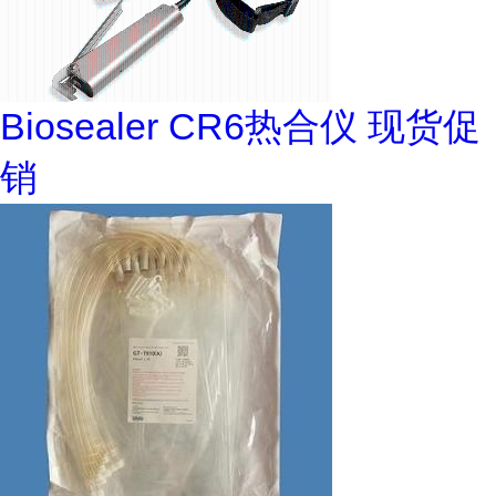
Biosealer CR6热合仪 现货促
销