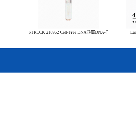
STRECK 218962 Cell-Free DNA游离DNA样
L
本管