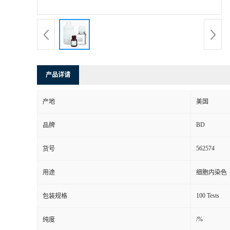
产品详请
产地
美国
BD
品牌
562574
货号
用途
细胞内染色
100 Tests
包装规格
/%
纯度