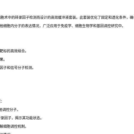
or Buffer Set 是一款专为流式细胞术中的转录因子检测而设计的高效缓冲液套装。此套装优化
其他细胞内分子的表达情况，广泛应用于免疫学、细胞生物学和基因调控研究中。
靶标的高效结合。
果。
因子和信号分子检测。
领域：
其他调控分子。
转录因子，揭示其功能状态。
解细胞调控机制。