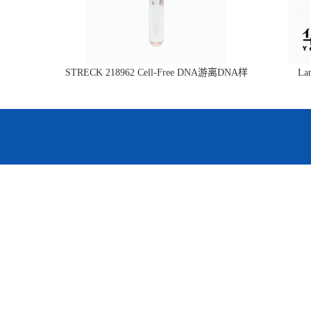
STRECK 218962 Cell-Free DNA游离DNA样
L
本管