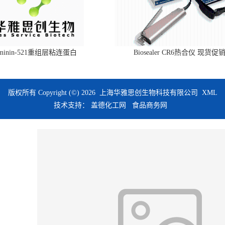
aminin-521重组层粘连蛋白
Biosealer CR6热合仪 现货促
版权所有 Copyright (©) 2026
上海华雅思创生物科技有限公司
XML
技术支持：
盖德化工网
食品商务网