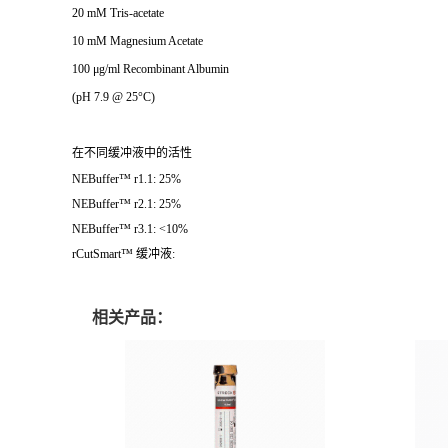
20 mM Tris-acetate
10 mM Magnesium Acetate
100 μg/ml Recombinant Albumin
(pH 7.9 @ 25°C)
在不同缓冲液中的活性
NEBuffer™ r1.1: 25%
NEBuffer™ r2.1: 25%
NEBuffer™ r3.1: <10%
rCutSmart™ 缓冲液:
相关产品：