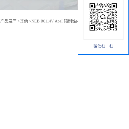
>
产品展厅
>
其他
>
NEB R0114V ApaI 限制性内切酶 切割DNA
微信扫一扫