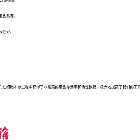
的含量极低。
细胞系等。
致性好。
SP级二甲基亚砜，我们在细胞冻存过程中获得了非常高的细胞存活率和活性恢复，极大地提高了我们的工