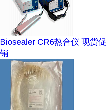
Biosealer CR6热合仪 现货促
销