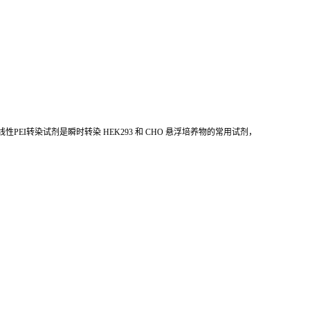
©线性PEI转染试剂是瞬时转染 HEK293 和 CHO 悬浮培养物的常用试剂，