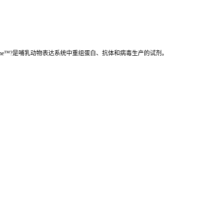
 Prime™?是哺乳动物表达系统中重组蛋白、抗体和病毒生产的试剂。