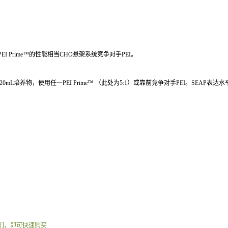
EI Prime™的性能相当CHO悬架系统竞争对手PEI。
20mL培养物，使用任一PEI Prime™ （此处为5:1）或靠前竞争对手PEI。SEA
们，即可快速购买