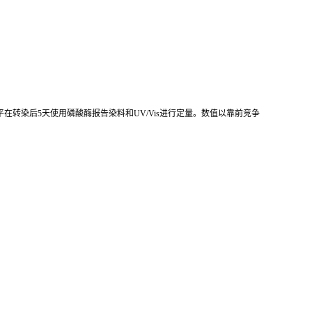
P表达水平在转染后5天使用磷酸酶报告染料和UV/Vis进行定量。数值以靠前竞争