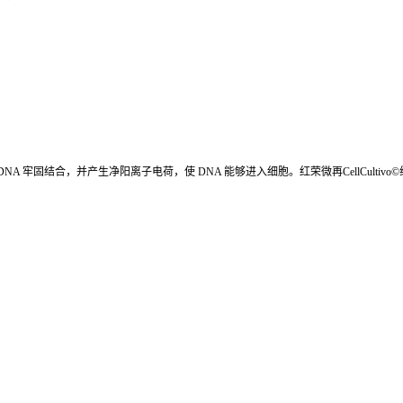
 DNA 牢固结合，并产生净阳离子电荷，使 DNA 能够进入细胞。红荣微再CellCultivo