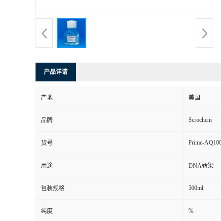
产品详请
产地
美国
Serochem
品牌
Prime-AQ10
货号
用途
DNA转染
500ml
包装规格
%
纯度