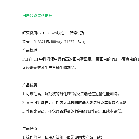
国产转染试剂推荐：
红荣微再CellCultivo©线性PEI转染试剂
货号：R1832115-100mg，R1832115-1g
产品概述：
PEI 在 pH 中性溶液中具有高的正电荷密度。 带正电的 PEI 与带负电的
可经济高效地生产各种生物制品。
产品优势：
1. 可靠性高，每批次的线性PEI转染试剂经过定量性能测试。
2. 具有可扩展性，可作为大规模瞬时基因表达具成本效益的试剂。
3. 性价比更高，不仅具备超群的转染级PEI性能，且成本更低。
产品特点：
1. 操作简单：使用方法和市面常见同类产品一致；