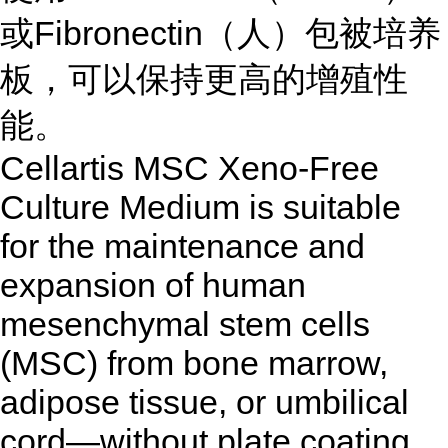
或Fibronectin（人）包被培养
板，可以保持更高的增殖性
能。
Cellartis MSC Xeno-Free
Culture Medium is suitable
for the maintenance and
expansion of human
mesenchymal stem cells
(MSC) from bone marrow,
adipose tissue, or umbilical
cord—without plate coating