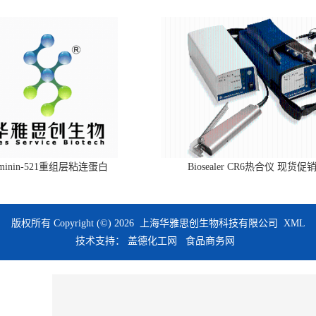
aminin-521重组层粘连蛋白
Biosealer CR6热合仪 现货促
版权所有 Copyright (©) 2026
上海华雅思创生物科技有限公司
XML
技术支持：
盖德化工网
食品商务网