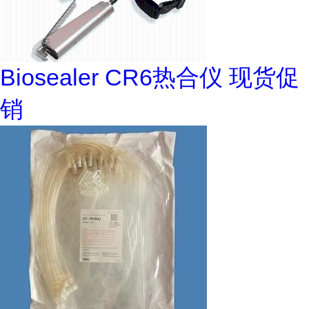
Biosealer CR6热合仪 现货促
销